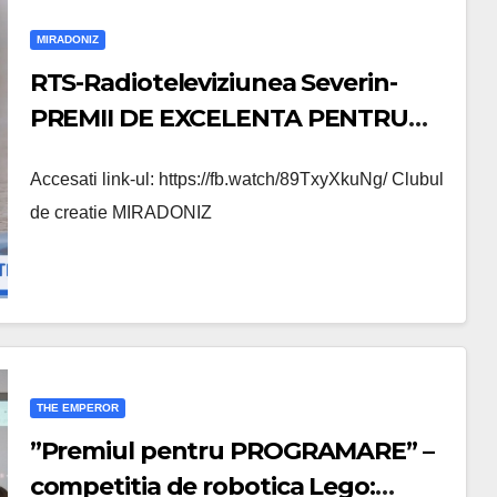
MIRADONIZ
RTS-Radioteleviziunea Severin-
PREMII DE EXCELENTA PENTRU
ELEVII COLEGIULUI NATIONAL
Accesati link-ul: https://fb.watch/89TxyXkuNg/ Clubul
TRAIAN
de creatie MIRADONIZ
THE EMPEROR
”Premiul pentru PROGRAMARE” –
competitia de robotica Lego: