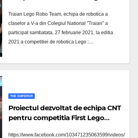
FIRST® LEGO® League Explore
Traian Lego Robo Team, echipa de robotica a
claselor a V-a din Colegiul National ”Traian” a
participat sambatata, 27 februarie 2021, la editia
2021 a competitiei de robotica Lego :…
THE EMPEROR
Proiectul dezvoltat de echipa CNT
pentru competitia First Lego
League Explore PLAYMAKERS 2021
https://www.facebook.com/103471235063599/videos/