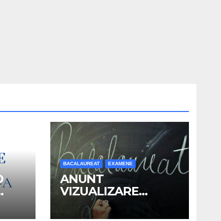
BACALAUREAT
EXAMENE
D
ANUNT
VIZUALIZARE
OR
LUCRARI SI
N
DEPUNERE