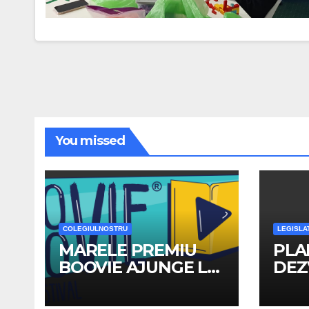
You missed
COLEGIULNOSTRU
LEGISLA
MARELE PREMIU
PLA
BOOVIE AJUNGE LA
DEZ
COLEGIUL
INS
NATIONAL
202