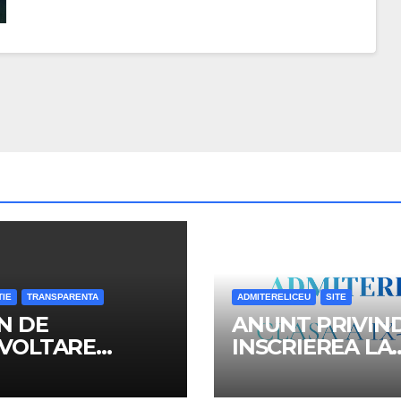
TIE
TRANSPARENTA
ADMITERELICEU
SITE
N DE
ANUNT PRIVIN
VOLTARE
INSCRIEREA LA
TITUTIONALA
LICEU A ELEVIL
4-2028
REPARTIZATI I