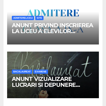
ADMITERELICEU
SITE
ANUNT PRIVIND INSCRIEREA
LA LICEU A ELEVILOR
REPARTIZATI IN CLASA a IX-a,
ANUL SCOLAR 2026-2027
BACALAUREAT
EXAMENE
ANUNT VIZUALIZARE
LUCRARI SI DEPUNERE
CONTESTATII –
BACALAUREAT 2026