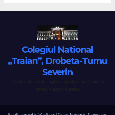
Colegiul National
„Traian”, Drobeta-Turnu
Severin
"O carte, un pix, un copil si un profesor pot schimba
lumea”, Malala Yousafzai
Proudly powered by WordPress
|
Theme: Newsup by
Themeansar
.