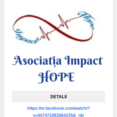
DETALII
https://m.facebook.com/watch/?
v=447471083564335&_rdr