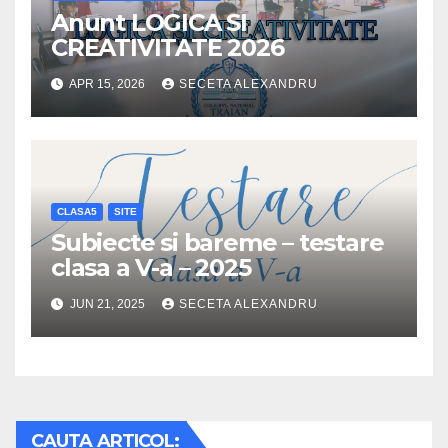
Anunt LOGICA SI
CREATIVITATE 2026
APR 15, 2026
SECETA ALEXANDRU
CLASA5
SITE
Subiecte si bareme – testare
clasa a V-a – 2025
JUN 21, 2025
SECETA ALEXANDRU
CAUTA ARTICOL: