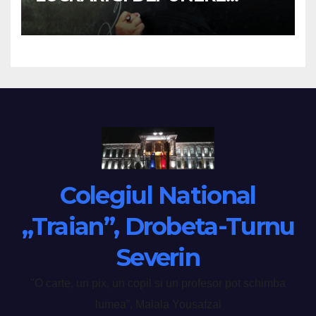
CONTESTATII –
BACALAUREAT 2026
Colegiul National
„Traian”, Drobeta-Turnu
Severin
"O carte, un pix, un copil si un profesor pot schimba
lumea”, Malala Yousafzai