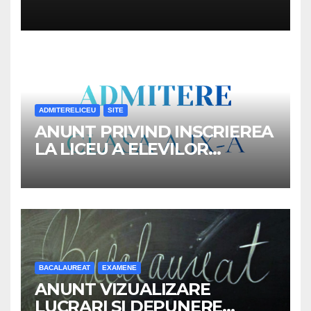
ADMITERELICEU
SITE
ANUNT PRIVIND INSCRIEREA
LA LICEU A ELEVILOR
REPARTIZATI IN CLASA a IX-a,
ANUL SCOLAR 2026-2027
BACALAUREAT
EXAMENE
ANUNT VIZUALIZARE
LUCRARI SI DEPUNERE