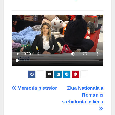
Post
Memoria pietrelor
Ziua Nationala a
Romaniei
navigation
sarbatorita in liceu