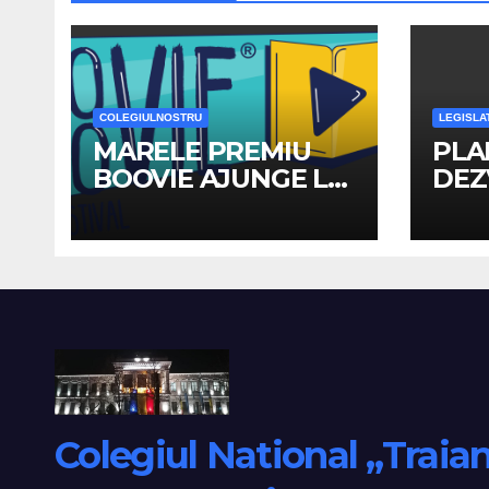
COLEGIULNOSTRU
LEGISLA
MARELE PREMIU
PLA
BOOVIE AJUNGE LA
DEZ
COLEGIUL
INS
NATIONAL
202
”TRAIAN”
Colegiul National „Traia