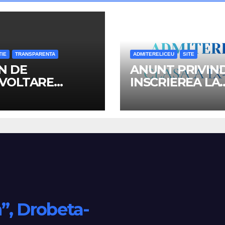
TIE
TRANSPARENTA
ADMITERELICEU
SITE
N DE
ANUNT PRIVIN
VOLTARE
INSCRIEREA LA
TITUTIONALA
LICEU A ELEVIL
4-2028
REPARTIZATI I
CLASA a IX-a, A
SCOLAR 2026-2
n”, Drobeta-