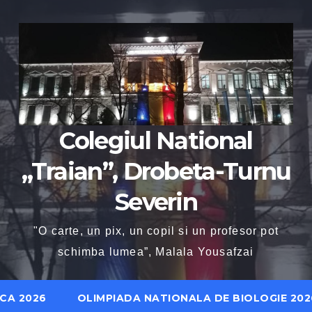
Colegiul National
„Traian”, Drobeta-Turnu
Severin
"O carte, un pix, un copil si un profesor pot
schimba lumea”, Malala Yousafzai
CA 2026
OLIMPIADA NATIONALA DE BIOLOGIE 202