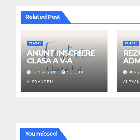
Related Post
CLASA5
CLASA5
ANUNT INSCRIERE
REZ
CLASA A V-A
ADM
V-A
JUN 24, 2026
SECETA
JUN 2
ALEXANDRU
ALEXA
You missed