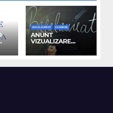
BACALAUREAT
EXAMENE
D
ANUNT
VIZUALIZARE
OR
LUCRARI SI
N
DEPUNERE
NUL
CONTESTATII –
027
BACALAUREAT 2026