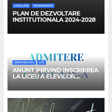
LEGISLATIE
TRANSPARENTA
PLAN DE DEZVOLTARE
INSTITUTIONALA 2024-2028
ADMITERELICEU
SITE
ANUNT PRIVIND INSCRIEREA
LA LICEU A ELEVILOR
REPARTIZATI IN CLASA a IX-a,
ANUL SCOLAR 2026-2027