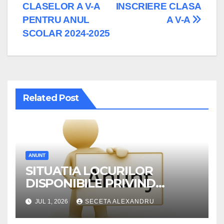
navigation
CLASELOR A V-A
INSCRIERE CLASA
PENTRU ANUL
A V-A
SCOLAR 2024-2025
Related Post
ANUNT
SITUATIA LOCURILOR
DISPONIBILE PRIVIND
TRANSFERUL ELEVILOR IN
JUL 1, 2026
SECETA ALEXANDRU
ANUL SCOLAR 2026-2027