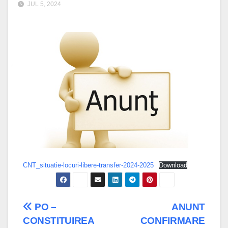
JUL 5, 2024
CNT_situatie-locuri-libere-transfer-2024-2025
Download
Post
PO –
ANUNT
CONSTITUIREA
CONFIRMARE