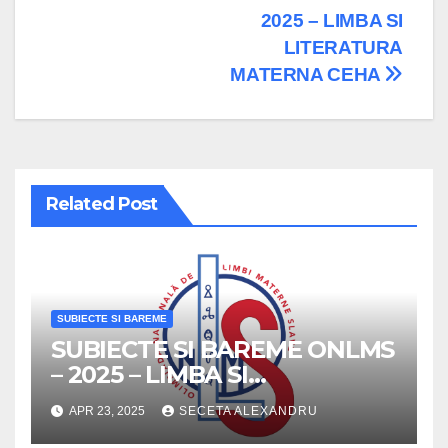
navigation
2025 – LIMBA SI
LITERATURA
MATERNA CEHA
Related Post
SUBIECTE SI BAREME
SUBIECTE SI BAREME ONLMS
– 2025 – LIMBA SI
LITERATURA MATERNA
APR 23, 2025
SECETA ALEXANDRU
CEHA