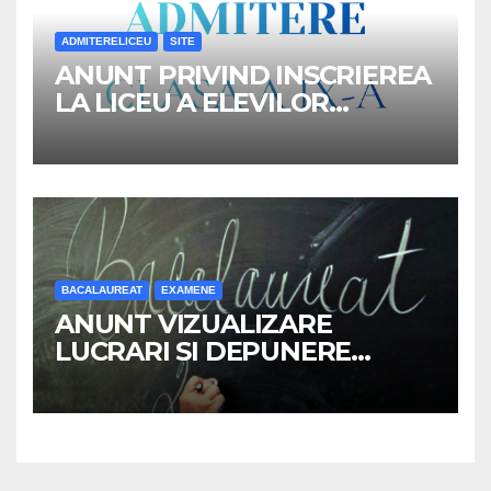
ADMITERELICEU
SITE
ANUNT PRIVIND INSCRIEREA
LA LICEU A ELEVILOR
REPARTIZATI IN CLASA a IX-a,
ANUL SCOLAR 2026-2027
BACALAUREAT
EXAMENE
ANUNT VIZUALIZARE
LUCRARI SI DEPUNERE
CONTESTATII –
BACALAUREAT 2026