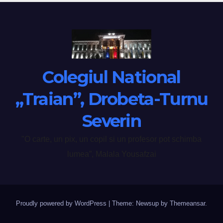
Colegiul National
„Traian”, Drobeta-Turnu
Severin
"O carte, un pix, un copil si un profesor pot schimba
lumea”, Malala Yousafzai
Proudly powered by WordPress
|
Theme: Newsup by
Themeansar
.