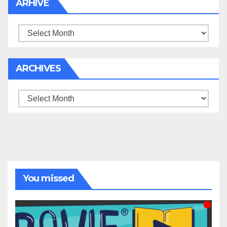
ARHIVE
Arhive
ARCHIVES
Archives
You missed