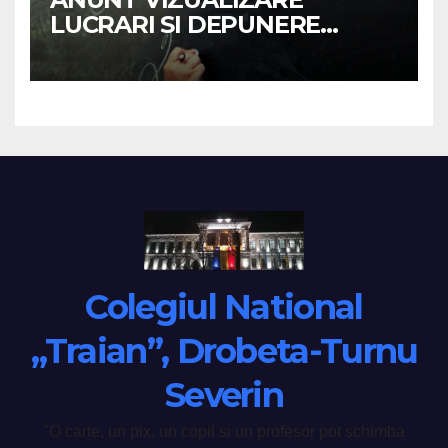
LUCRARI SI DEPUNERE
CONTESTATII –
BACALAUREAT 2026
Colegiul National
„Traian”, Drobeta-Turnu
Severin
"O carte, un pix, un copil si un profesor pot schimba