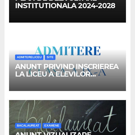
INSTITUTIONALA 2024-2028
ADMITERELICEU
SITE
ANUNT PRIVIND INSCRIEREA
LA LICEU A ELEVILOR
REPARTIZATI IN CLASA a IX-a,
ANUL SCOLAR 2026-2027
BACALAUREAT
EXAMENE
ANUNT VIZUALIZARE