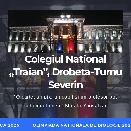
Colegiul National
„Traian”, Drobeta-Turnu
Severin
"O carte, un pix, un copil si un profesor pot
schimba lumea”, Malala Yousafzai
CA 2026
OLIMPIADA NATIONALA DE BIOLOGIE 202