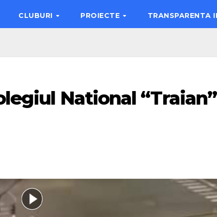
CLUBURI
PROIECTE
TRANSPARENTA 
olegiul National “Traian”