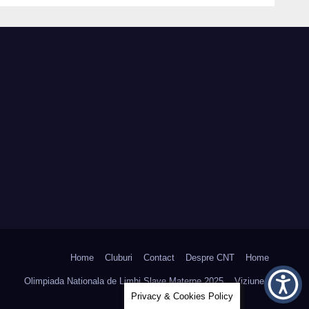
NUL
CONTESTATII –
027
BACALAUREAT 2026
Home
Cluburi
Contact
Despre CNT
Home
Olimpiada Nationala de Limbi Slave Materne 2025
Viziunea
Privacy & Cookies Policy