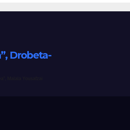
CLASA a IX-a, A
SCOLAR 2026-2
n”, Drobeta-
mea”, Malala Yousafzai