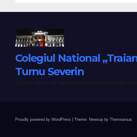
”TRAIAN”
Colegiul National „Traia
Turnu Severin
"O carte, un pix, un copil si un profesor pot schimba lu
Proudly powered by WordPress
|
Theme: Newsup by
Themeansar
.