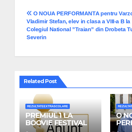
Post
O NOUA PERFORMANTA pentru Varz
Vladimir Stefan, elev in clasa a VIII-a B la
navigation
Colegiul National ”Traian” din Drobeta T
Severin
Related Post
REZULTATEEXTRASCOLARE
REZULTA
PREMIUL 1 LA
O N
BOOVIE FESTIVAL
PER
pent