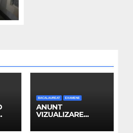
MEA
NICI
BACALAUREAT
EXAMENE
D
ANUNT
VIZUALIZARE
OR
LUCRARI SI
N
DEPUNERE