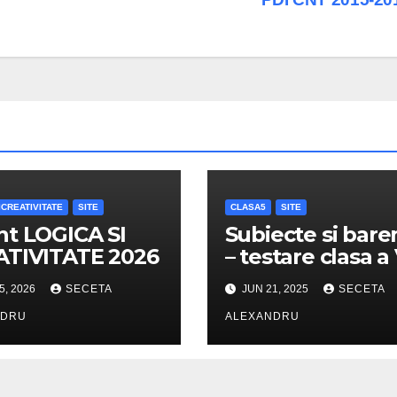
CREATIVITATE
SITE
CLASA5
SITE
t LOGICA SI
Subiecte si bar
ATIVITATE 2026
– testare clasa a
– 2025
5, 2026
SECETA
JUN 21, 2025
SECETA
NDRU
ALEXANDRU