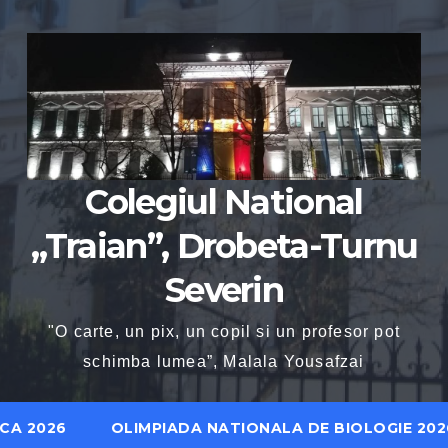
Colegiul National
„Traian”, Drobeta-Turnu
Severin
"O carte, un pix, un copil si un profesor pot
schimba lumea”, Malala Yousafzai
CA 2026
OLIMPIADA NATIONALA DE BIOLOGIE 202