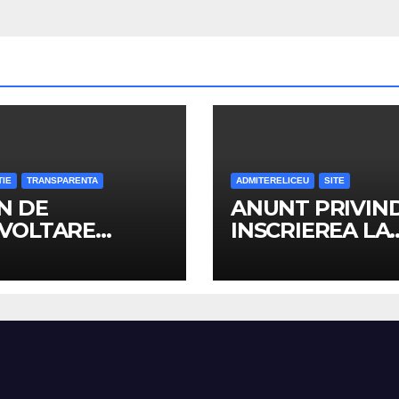
TIE
TRANSPARENTA
ADMITERELICEU
SITE
N DE
ANUNT PRIVIN
VOLTARE
INSCRIEREA LA
TITUTIONALA
LICEU A ELEVIL
4-2028
REPARTIZATI I
CLASA a IX-a, A
SCOLAR 2026-2