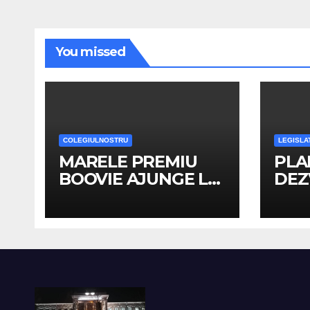
You missed
COLEGIULNOSTRU
LEGISLA
MARELE PREMIU
PLA
BOOVIE AJUNGE LA
DEZ
COLEGIUL
INS
NATIONAL
202
”TRAIAN”