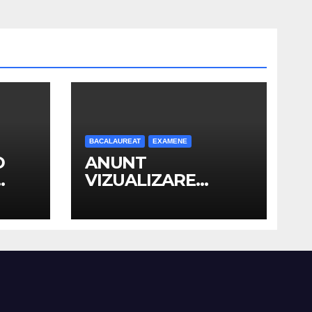
BACALAUREAT
EXAMENE
D
ANUNT
VIZUALIZARE
OR
LUCRARI SI
N
DEPUNERE
NUL
CONTESTATII –
027
BACALAUREAT 2026