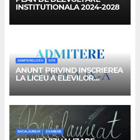
INSTITUTIONALA 2024-2028
ADMITERELICEU
SITE
ANUNT PRIVIND INSCRIEREA
LA LICEU A ELEVILOR
REPARTIZATI IN CLASA a IX-a,
ANUL SCOLAR 2026-2027
BACALAUREAT
EXAMENE