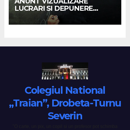
ANUNT VIZUALIZARE
LUCRARI SI DEPUNERE
CONTESTATII –
BACALAUREAT 2026
Colegiul National
„Traian”, Drobeta-Turnu
Severin
"O carte, un pix, un copil si un profesor pot schimba